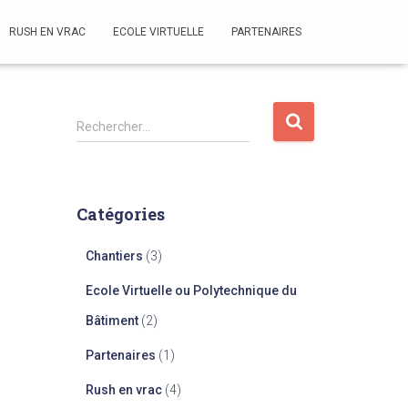
RUSH EN VRAC
ECOLE VIRTUELLE
PARTENAIRES
R
Rechercher…
e
c
h
e
Catégories
r
c
Chantiers
(3)
h
e
Ecole Virtuelle ou Polytechnique du
r
Bâtiment
(2)
:
Partenaires
(1)
Rush en vrac
(4)