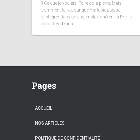
!! Ce que je voulais, Faire de la pierre. Mais,
comment faire pour que ma lubie puisse
s’intégrer dans un ensemble cohérent, à l’oeil et
dans
Read more…
Pages
ACCUEIL
NOS ARTICLES
POLITIQUE DE CONFIDENTIALITÉ