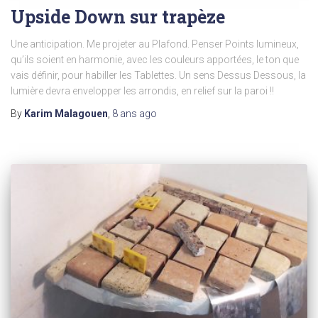
Upside Down sur trapèze
Une anticipation. Me projeter au Plafond. Penser Points lumineux,
qu’ils soient en harmonie, avec les couleurs apportées, le ton que
vais définir, pour habiller les Tablettes. Un sens Dessus Dessous, la
lumière devra envelopper les arrondis, en relief sur la paroi !!
By
Karim Malagouen
,
8 ans
ago