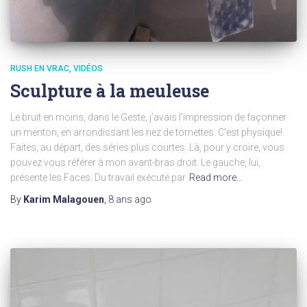
RUSH EN VRAC
VIDÉOS
Sculpture à la meuleuse
Le bruit en moins, dans le Geste, j’avais l’impression de façonner
un menton, en arrondissant les nez de tomettes. C’est physique!
Faites, au départ, des séries plus courtes. Là, pour y croire, vous
pouvez vous référer à mon avant-bras droit. Le gauche, lui,
présente les Faces. Du travail exécuté par
Read more…
By
Karim Malagouen
,
8 ans
ago