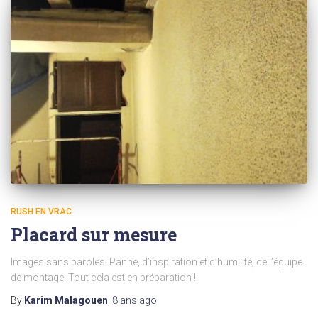
RUSH EN VRAC
Placard sur mesure
Images sans paroles. Panne, d’inspiration et d’humilité, de l’équipe
de montage. Tout cela est en préparation !!
By
Karim Malagouen
,
8 ans
ago