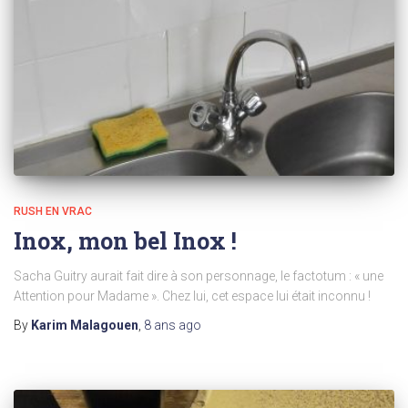
RUSH EN VRAC
Inox, mon bel Inox !
Sacha Guitry aurait fait dire à son personnage, le factotum : « une
Attention pour Madame ». Chez lui, cet espace lui était inconnu !
By
Karim Malagouen
,
8 ans
ago